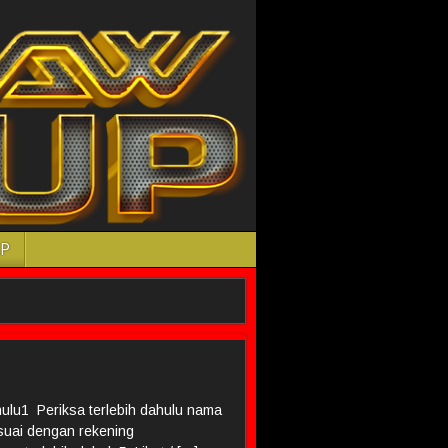
AP
ulu1 Periksa terlebih dahulu nama
suai dengan rekening