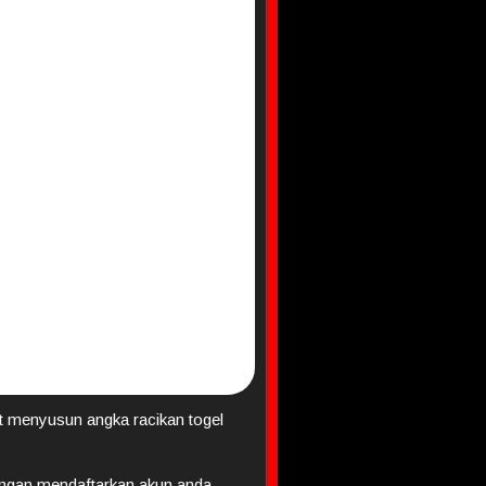
t menyusun angka racikan togel
 dengan mendaftarkan akun anda