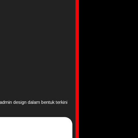
admin design dalam bentuk terkini