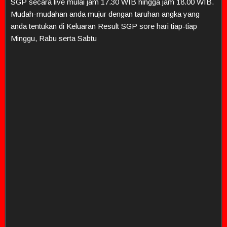
SGP secara live mulai jam 17.30 WIB hingga jam 18.00 WIB.
Mudah-mudahan anda mujur dengan taruhan angka yang
anda tentukan di Keluaran Result SGP sore hari tiap-tiap
Minggu, Rabu serta Sabtu