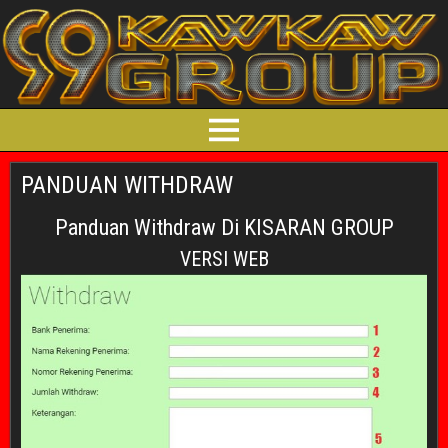
PANDUAN WITHDRAW
Panduan Withdraw Di KISARAN GROUP
VERSI WEB