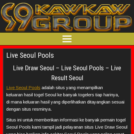
Live Seoul Pools
Live Draw Seoul – Live Seoul Pools – Live
Result Seoul
Live Seoul Pools
adalah situs yang menampilkan
keluaran hasil togel Seoul ke banyak togelers tiap harinya,
di mana keluaran hasil yang diperlihatkan ditayangkan sesuai
dengan situs resminya.
Situs ini untuk memberikan informasi ke banyak pemain togel
Seoul Pools kami tampil jadi pelayanan situs Live Draw Seoul