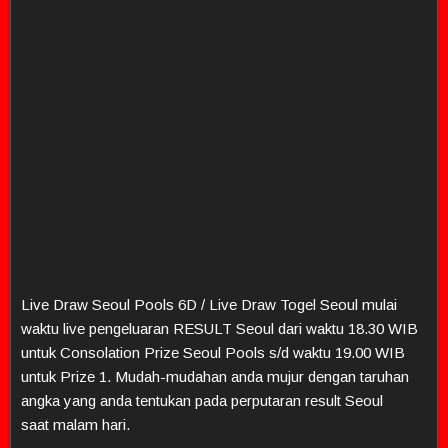
Live Draw Seoul Pools 6D / Live Draw Togel Seoul mulai
waktu live pengeluaran RESULT Seoul dari waktu 18.30 WIB
untuk Consolation Prize Seoul Pools s/d waktu 19.00 WIB
untuk Prize 1. Mudah-mudahan anda mujur dengan taruhan
angka yang anda tentukan pada perputaran result Seoul
saat malam hari.