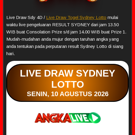
Live Draw Sdy 4D /
Live Draw Togel Sydney Lotto
mulai
waktu live pengeluaran RESULT SYDNEY dari jam 13.50
WIB buat Consolation Prize s/d jam 14.00 WIB buat Prize 1.
Mudah-mudahan anda mujur dengan taruhan angka yang
anda tentukan pada perputaran result Sydney Lotto di siang
hari.