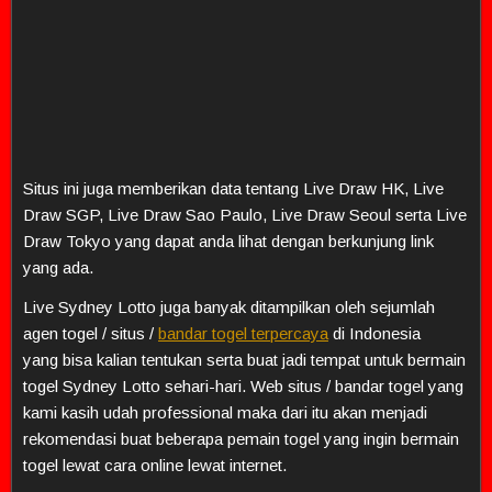
Situs ini juga memberikan data tentang Live Draw HK, Live
Draw SGP, Live Draw Sao Paulo, Live Draw Seoul serta Live
Draw Tokyo yang dapat anda lihat dengan berkunjung link
yang ada.
Live Sydney Lotto juga banyak ditampilkan oleh sejumlah
agen togel / situs /
bandar togel terpercaya
di Indonesia
yang bisa kalian tentukan serta buat jadi tempat untuk bermain
togel Sydney Lotto sehari-hari. Web situs / bandar togel yang
kami kasih udah professional maka dari itu akan menjadi
rekomendasi buat beberapa pemain togel yang ingin bermain
togel lewat cara online lewat internet.