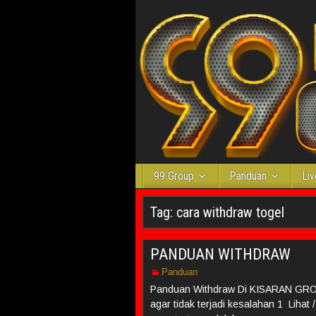
99 Group
Panduan
Li
Tag:
cara withdraw togel
PANDUAN WITHDRAW
Panduan
Panduan Withdraw Di KISARAN GROUP
agar tidak terjadi kesalahan 1 Lihat