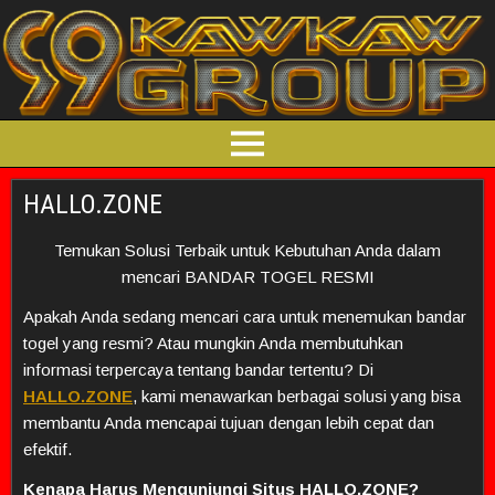
HALLO.ZONE
Temukan Solusi Terbaik untuk Kebutuhan Anda dalam
mencari BANDAR TOGEL RESMI
Apakah Anda sedang mencari cara untuk menemukan bandar
togel yang resmi? Atau mungkin Anda membutuhkan
informasi terpercaya tentang bandar tertentu? Di
HALLO.ZONE
, kami menawarkan berbagai solusi yang bisa
membantu Anda mencapai tujuan dengan lebih cepat dan
efektif.
Kenapa Harus Mengunjungi Situs HALLO.ZONE?