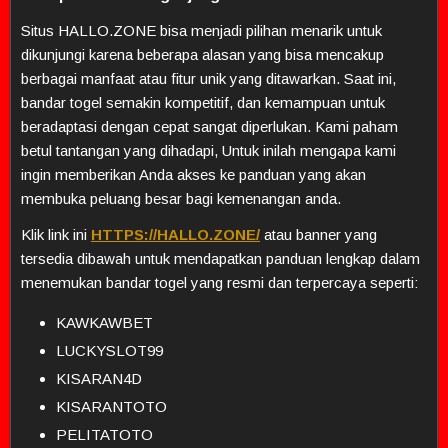
Situs HALLO.ZONE bisa menjadi pilihan menarik untuk
dikunjungi karena beberapa alasan yang bisa mencakup
berbagai manfaat atau fitur unik yang ditawarkan. Saat ini,
bandar togel semakin kompetitif, dan kemampuan untuk
beradaptasi dengan cepat sangat diperlukan. Kami paham
betul tantangan yang dihadapi, Untuk inilah mengapa kami
ingin memberikan Anda akses ke panduan yang akan
membuka peluang besar bagi kemenangan anda.
Klik link ini
HTTPS://HALLO.ZONE/
atau banner yang
tersedia dibawah untuk mendapatkan panduan lengkap dalam
menemukan bandar togel yang resmi dan terpercaya seperti:
KAWKAWBET
LUCKYSLOT99
KISARAN4D
KISARANTOTO
PELITATOTO