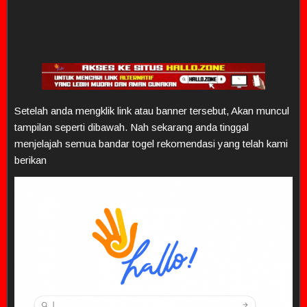
Setelah anda mengklik link atau banner tersebut, Akan muncul
tampilan seperti dibawah. Nah sekarang anda tinggal
menjelajah semua bandar togel rekomendasi yang telah kami
berikan