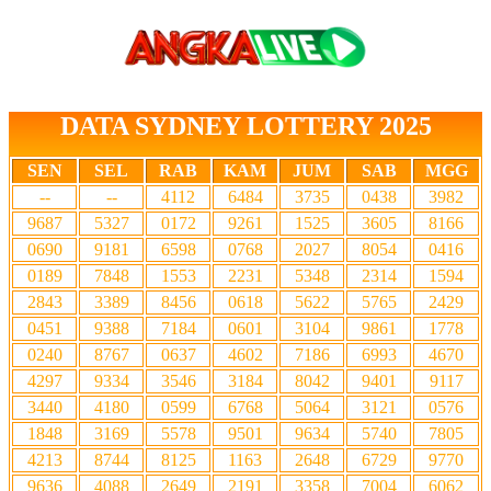
DATA SYDNEY LOTTERY 2025
SEN
SEL
RAB
KAM
JUM
SAB
MGG
--
--
4112
6484
3735
0438
3982
9687
5327
0172
9261
1525
3605
8166
0690
9181
6598
0768
2027
8054
0416
0189
7848
1553
2231
5348
2314
1594
2843
3389
8456
0618
5622
5765
2429
0451
9388
7184
0601
3104
9861
1778
0240
8767
0637
4602
7186
6993
4670
4297
9334
3546
3184
8042
9401
9117
3440
4180
0599
6768
5064
3121
0576
1848
3169
5578
9501
9634
5740
7805
4213
8744
8125
1163
2648
6729
9770
9636
4088
2649
2191
3358
7004
6062